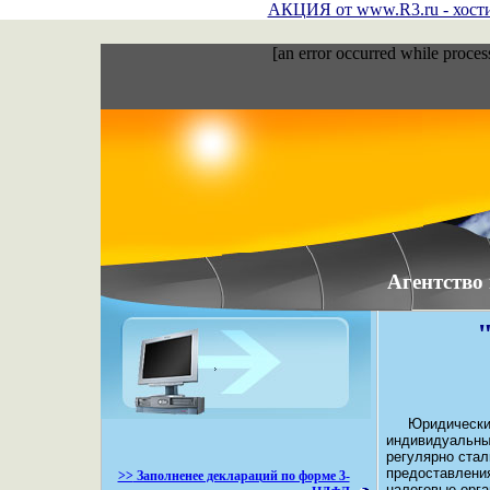
АКЦИЯ от www.R3.ru - хостин
[an error occurred while process
Агентство
Юридические и
индивидуальны
регулярно ста
предоставления
>>
Заполненее деклараций по форме 3-
налоговые орга