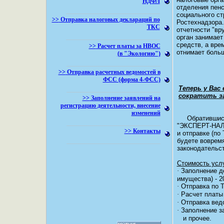
НДФЛ
отделения пен
_______________________________________________
социального ст
>>
Отправка налоговых деклараций по
Ростехнадзора.
ТКС
отчетности "вр
орган занимает
_______________________________________________
средств, а вре
>>
Расчет платы за НВОС
отнимает больш
(в "Экологию")
_______________________________________________
>>
Отправка расчетных ведомостей в
ФСС (форма 4-ФСС)
Теперь у Ва
_______________________________________________
сократить з
>>
Заполнение заявлений на
регистрацию деятельности, внесение
изменений
Обратившись в
_______________________________________________
"ЭКСПЕРТ-НАЛО
>>
Контакты
и отправке (по
будете воврем
_______________________________________________
законодательст
Стоимость услу
·
Заполнение де
имущества) - 2
·
Отправка по Т
·
Расчет платы з
·
Отправка ведо
·
Заполнение за
и прочее.